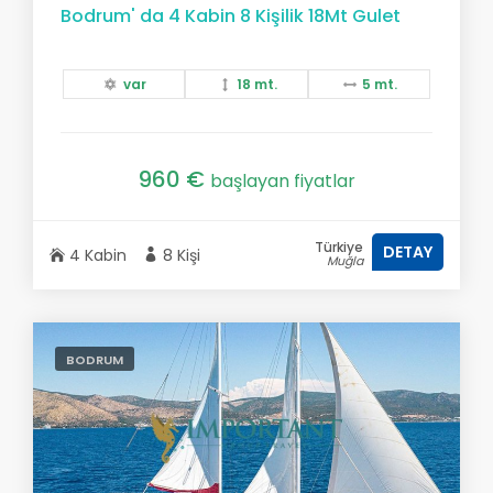
Bodrum' da 4 Kabin 8 Kişilik 18Mt Gulet
var
18 mt.
5 mt.
960 €
başlayan fiyatlar
Türkiye
DETAY
4 Kabin
8 Kişi
Muğla
BODRUM