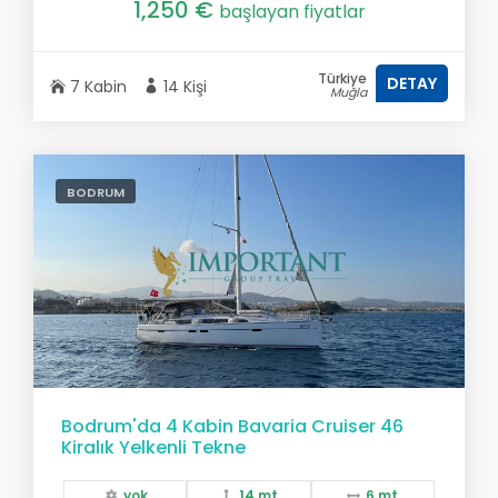
1,250 €
başlayan fiyatlar
Türkiye
DETAY
7 Kabin
14 Kişi
Muğla
BODRUM
Bodrum'da 4 Kabin Bavaria Cruiser 46
Kiralık Yelkenli Tekne
yok
14 mt.
6 mt.