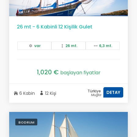
26 mt - 6 Kabinli 12 Kişilik Gulet
var
26 mt.
6,3 mt.
1,020 €
başlayan fiyatlar
Türkiye
DETAY
6 Kabin
12 Kişi
Muğla
BODRUM