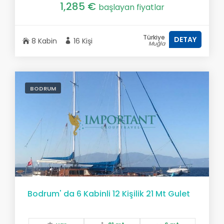
1,285 €
başlayan fiyatlar
Türkiye
DETAY
8 Kabin
16 Kişi
Muğla
BODRUM
Bodrum' da 6 Kabinli 12 Kişilik 21 Mt Gulet