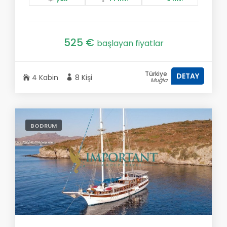
525 €
başlayan fiyatlar
Türkiye
DETAY
4 Kabin
8 Kişi
Muğla
BODRUM