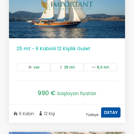
25 mt - 6 Kabinli 12 Kişilik Gulet
var
25 mt.
6,3 mt.
990 €
başlayan fiyatlar
DETAY
6 Kabin
12 Kişi
Türkiye