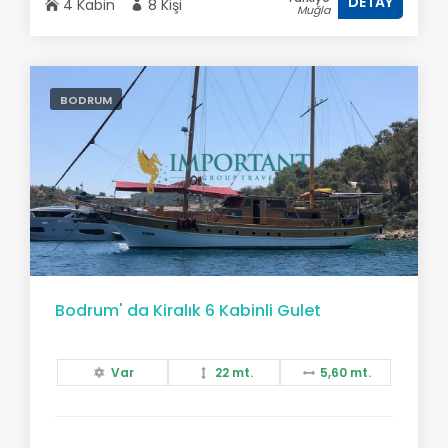
DETAY
4 Kabin
8 Kişi
Muğla
BODRUM
Bodrum' da Kiralık 6 Kabinli Gulet
Var
22 mt.
5,60 mt.