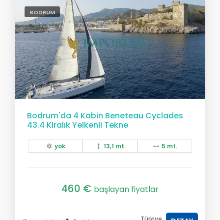
BODRUM
Bodrum'da 4 Kabin Beneteau Cyclades
43.4 Kiralık Yelkenli Tekne
yok
13,1 mt.
5 mt.
460 €
başlayan fiyatlar
Türkiye