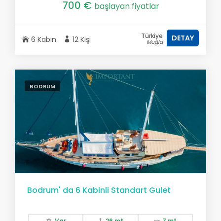
700 €
başlayan fiyatlar
Türkiye
DETAY
6 Kabin
12 Kişi
Muğla
BODRUM
Bodrum' da 6 Kabinli Standart Gulet
Var
26 mt.
7 mt.