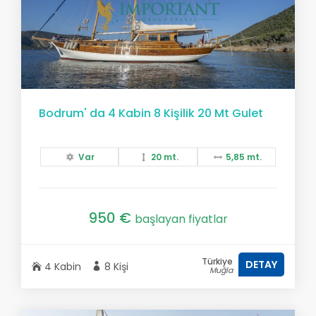
Bodrum' da 4 Kabin 8 Kişilik 20 Mt Gulet
Var
20 mt.
5,85 mt.
950 €
başlayan fiyatlar
Türkiye
DETAY
4 Kabin
8 Kişi
Muğla