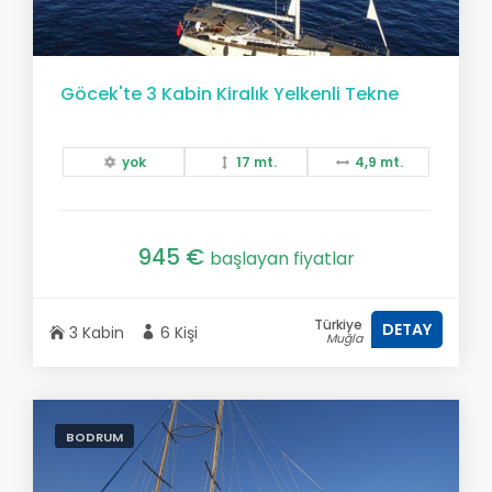
Göcek'te 3 Kabin Kiralık Yelkenli Tekne
yok
17 mt.
4,9 mt.
945 €
başlayan fiyatlar
Türkiye
DETAY
3 Kabin
6 Kişi
Muğla
BODRUM