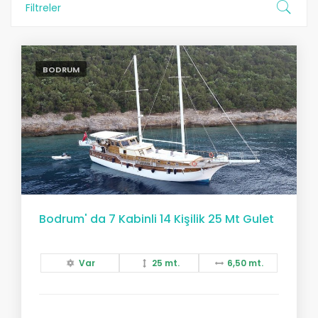
Filtreler
BODRUM
Bodrum' da 7 Kabinli 14 Kişilik 25 Mt Gulet
Var
25 mt.
6,50 mt.