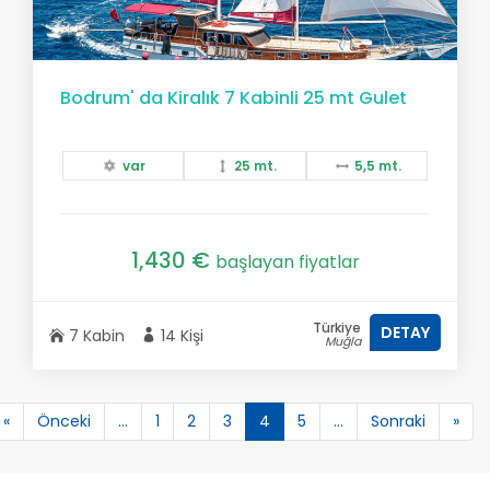
Bodrum' da Kiralık 7 Kabinli 25 mt Gulet
var
25 mt.
5,5 mt.
1,430 €
başlayan fiyatlar
Türkiye
DETAY
7 Kabin
14 Kişi
Muğla
«
Önceki
...
1
2
3
4
5
...
Sonraki
»