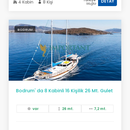
DETAY
4 Kabin
8 Kişi
Muğla
BODRUM
Bodrum' da 8 Kabinli 16 Kişilik 26 Mt. Gulet
var
26 mt.
7,2 mt.