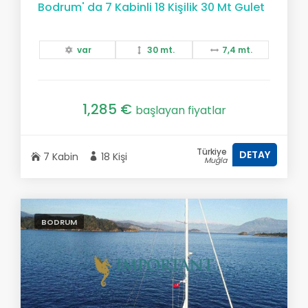
Bodrum' da 7 Kabinli 18 Kişilik 30 Mt Gulet
var
30 mt.
7,4 mt.
1,285 €
başlayan fiyatlar
Türkiye
DETAY
7 Kabin
18 Kişi
Muğla
BODRUM