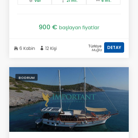
var
21 mt.
6 mt.
900 €
başlayan fiyatlar
Türkiye
DETAY
6 Kabin
12 Kişi
Muğla
BODRUM