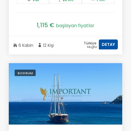
1,115 €
başlayan fiyatlar
Türkiye
DETAY
6 Kabin
12 Kişi
Muğla
BODRUM