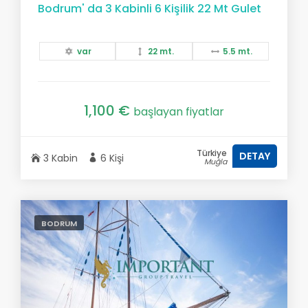
Bodrum' da 3 Kabinli 6 Kişilik 22 Mt Gulet
var
22 mt.
5.5 mt.
1,100 €
başlayan fiyatlar
Türkiye
DETAY
3 Kabin
6 Kişi
Muğla
BODRUM