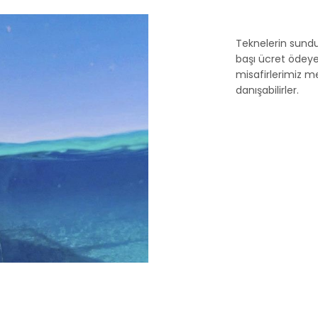
Teknelerin sund
başı ücret ödey
misafirlerimiz men
danışabilirler.