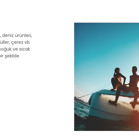
 deniz ürünleri,
ller, çerez vb
soğuk ve sıcak
r şekilde