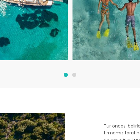
Tur öncesi belirl
firmamız tarafınd
da misafirler tüm 