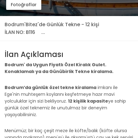
Fotoğraflar
Bodrum'Bitez'de Günlük Tekne - 12 kişi
İLAN NO: B116
...
İlan Açıklaması
Bodrum' da Uygun Fiyatlı Özel Kiralık Gulet.
Konaklamalı ya da Günübirlik Tekne kiralama.
Bodrum’da günlük özel tekne kiralama
imkanı ile
Ege'nin muhteşem koylarını keşfetmeye hazır mavi
yolculuklar için sizi bekliyoruz.
12 kişilik kapasite
ye sahip
günlük özel teknemiz ile unutulmaz bir deneyim
yaşayabilirsiniz.
Menümüz; bir kaç çeşit meze ile köfte/balık (köfte olursa
yanında makarna) menüsü ile akşamüstü çay ve kek servisi