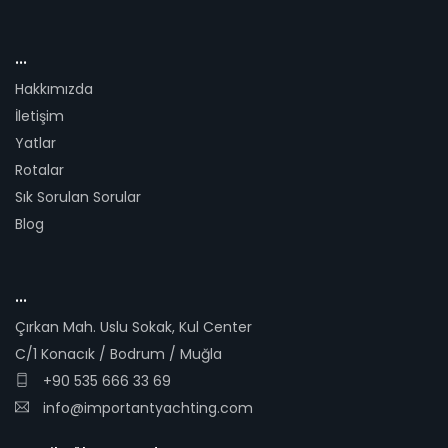
...
Hakkımızda
İletişim
Yatlar
Rotalar
Sık Sorulan Sorular
Blog
...
Çırkan Mah. Uslu Sokak, Kul Center
C/1 Konacık / Bodrum / Muğla
+90 535 666 33 69
info@importantyachting.com