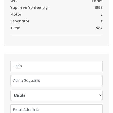
WC
1 adet
Yapım ve Yenileme yılı
1998
Motor
z
Jenenatör
z
Klima
yok