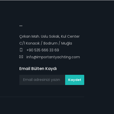
...
Çırkan Mah. Uslu Sokak, Kul Center
C/1 Konacık / Bodrum / Muğla
+90 535 666 33 69
info@importantyachting.com
Email Bülten Kaydı