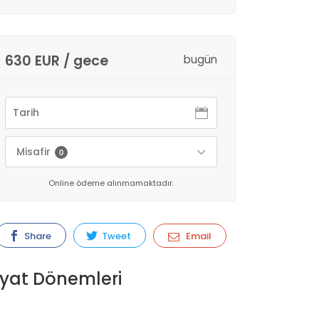
630 EUR / gece
bugün
Misafir
0
Online ödeme alınmamaktadır.
Share
Tweet
Email
iyat Dönemleri