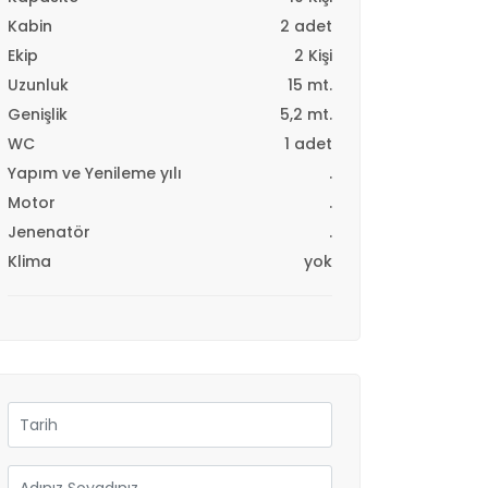
Kabin
2 adet
Ekip
2 Kişi
Uzunluk
15 mt.
Genişlik
5,2 mt.
WC
1 adet
Yapım ve Yenileme yılı
.
Motor
.
Jenenatör
.
Klima
yok