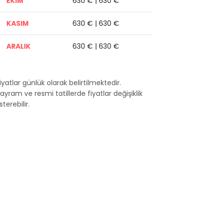
EKİM
630 € | 630 €
KASIM
630 € | 630 €
ARALIK
630 € | 630 €
Fiyatlar günlük olarak belirtilmektedir.
Bayram ve resmi tatillerde fiyatlar değişiklik
terebilir.