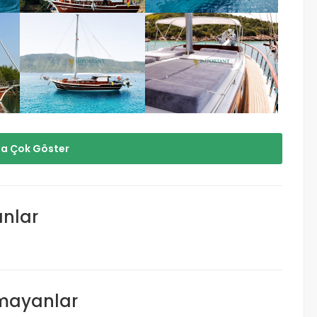
a Çok Göster
anlar
lmayanlar