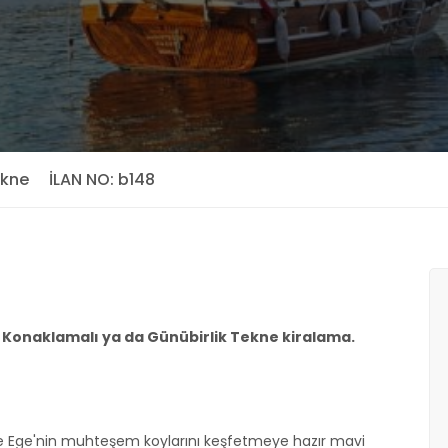
ekne
İLAN NO: b148
t. Konaklamalı ya da Günübirlik Tekne kiralama.
le Ege'nin muhteşem koylarını keşfetmeye hazır mavi