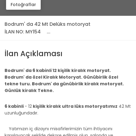
Fotoğraflar
Bodrum' da 42 Mt Delüks motoryat
İLAN NO: MY154
...
İlan Açıklaması
Bodrum' da 6 kabinli 12 kişilik kiralık motoryat.
Bodrum' da özel Kiralık Motoryat. Günübirlik özel
tekne turu. Bodrum' da günübirlik kiralık motoryat.
Günlük kiralık Tekne.
6 kabinli
- 12
kişilik kiralık ultra lüks motoryatımız
42 Mt
uzunluğundadır.
Yatımızın iç dizaynı misafirlerimizin tüm ihtiyacını
karşılayacak şekilde dekore edilmiş olup, salonda ve