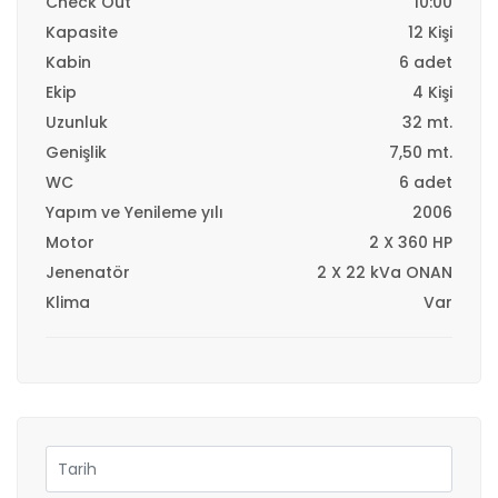
Check Out
10:00
Kapasite
12 Kişi
Kabin
6 adet
Ekip
4 Kişi
Uzunluk
32 mt.
Genişlik
7,50 mt.
WC
6 adet
Yapım ve Yenileme yılı
2006
Motor
2 X 360 HP
Jenenatör
2 X 22 kVa ONAN
Klima
Var