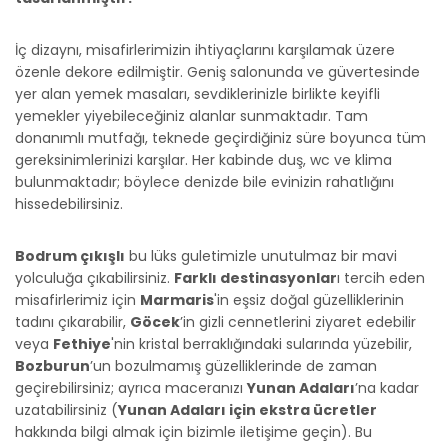
İç dizaynı, misafirlerimizin ihtiyaçlarını karşılamak üzere
özenle dekore edilmiştir. Geniş salonunda ve güvertesinde
yer alan yemek masaları, sevdiklerinizle birlikte keyifli
yemekler yiyebileceğiniz alanlar sunmaktadır. Tam
donanımlı mutfağı, teknede geçirdiğiniz süre boyunca tüm
gereksinimlerinizi karşılar. Her kabinde duş, wc ve klima
bulunmaktadır; böylece denizde bile evinizin rahatlığını
hissedebilirsiniz.
Bodrum çıkışlı
bu lüks guletimizle unutulmaz bir mavi
yolculuğa çıkabilirsiniz.
Farklı destinasyonlar
ı tercih eden
misafirlerimiz için
Marmaris
'in eşsiz doğal güzelliklerinin
tadını çıkarabilir,
Göcek
’in gizli cennetlerini ziyaret edebilir
veya
Fethiye
'nin kristal berraklığındaki sularında yüzebilir,
Bozburun
’un bozulmamış güzelliklerinde de zaman
geçirebilirsiniz; ayrıca maceranızı
Yunan Adaları
’na kadar
uzatabilirsiniz (
Yunan Adaları için ekstra ücretler
hakkında bilgi almak için bizimle iletişime geçin). Bu