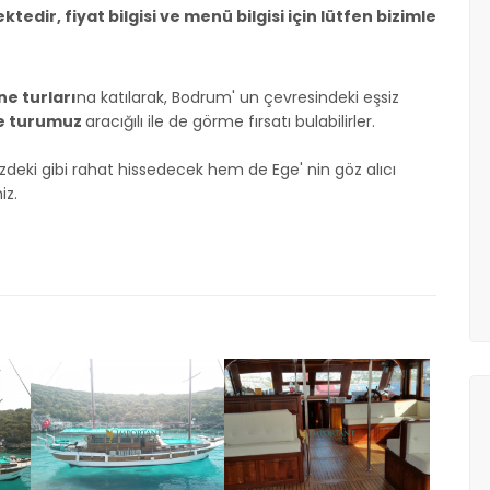
tedir, fiyat bilgisi ve menü bilgisi için lütfen bizimle
ne turları
na katılarak, Bodrum' un çevresindeki eşsiz
ne turumuz
aracığılı ile de görme fırsatı bulabilirler.
ki gibi rahat hissedecek hem de Ege' nin göz alıcı
iz.