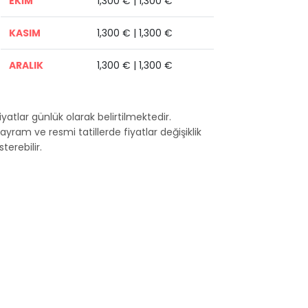
EKİM
1,300 € | 1,300 €
KASIM
1,300 € | 1,300 €
ARALIK
1,300 € | 1,300 €
Fiyatlar günlük olarak belirtilmektedir.
Bayram ve resmi tatillerde fiyatlar değişiklik
terebilir.