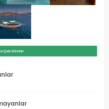
a Çok Göster
anlar
lmayanlar