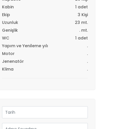
Kabin
1 adet
Ekip
3 Kişi
Uzunluk
23 mt.
Genişlik
. mt.
WC
1 adet
Yapım ve Yenileme yılı
.
Motor
.
Jenenatör
.
Klima
.