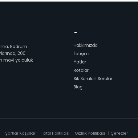
...
Hakkımızda
lama, Bodrum
larında, 200'
İletişim
n mavi yolculuk
Yatlar
Rotalar
Sık Sorulan Sorular
Blog
Şartlar Koşullar
İptal Politikası
Gizlilik Politikası
Çerezler