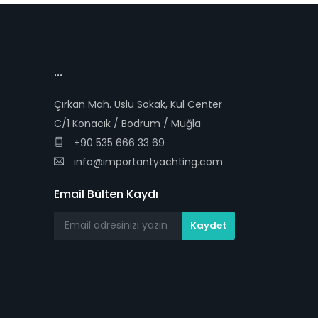
...
Çırkan Mah. Uslu Sokak, Kul Center
C/1 Konacık / Bodrum / Muğla
+90 535 666 33 69
info@importantyachting.com
Email Bülten Kaydı