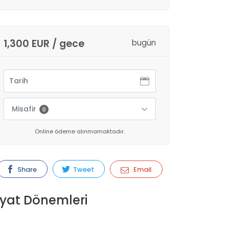
1,300 EUR / gece
bugün
Misafir
0
Online ödeme alınmamaktadır.
Share
Tweet
Email
iyat Dönemleri