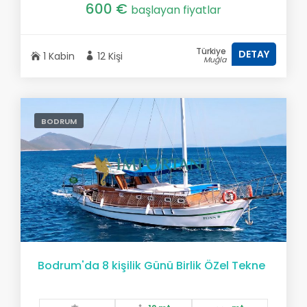
600 €
başlayan fiyatlar
Türkiye
DETAY
1 Kabin
12 Kişi
Muğla
BODRUM
Bodrum'da 8 kişilik Günü Birlik ÖZel Tekne