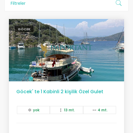
Filtreler
GÖCEK
Göcek' te 1 Kabinli 2 kişilik Özel Gulet
yok
13 mt.
4 mt.