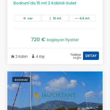
Bodrum'da 15 mt 2 Kabinli Gulet
var
15 mt.
4,6 mt.
720 €
başlayan fiyatlar
Türkiye
DETAY
2 Kabin
4 Kişi
Muğla
BODRUM