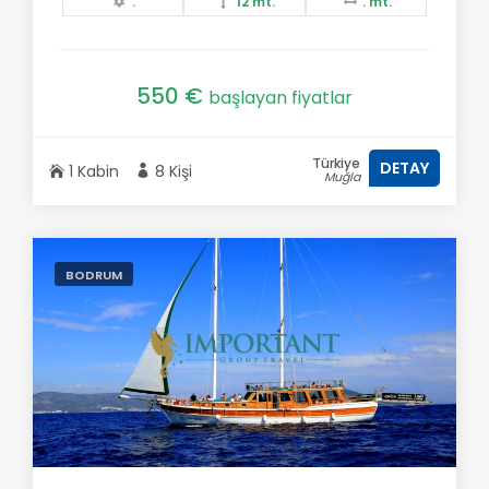
.
12 mt.
. mt.
550 €
başlayan fiyatlar
Türkiye
DETAY
1 Kabin
8 Kişi
Muğla
BODRUM