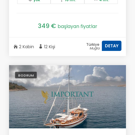
349 €
başlayan fiyatlar
Türkiye
DETAY
2 Kabin
12 Kişi
Muğla
BODRUM