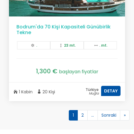
Bodrum'da 70 Kişi Kapasiteli Günübirlik
Tekne
.
23 mt.
. mt.
1,300 €
başlayan fiyatlar
Türkiye
DETAY
1 Kabin
20 Kişi
Muğla
1
2
...
Sonraki
»