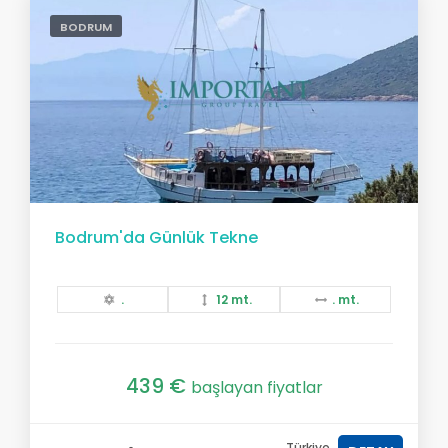
BODRUM
Bodrum'da Günlük Tekne
.
12 mt.
. mt.
439 €
başlayan fiyatlar
Türkiye