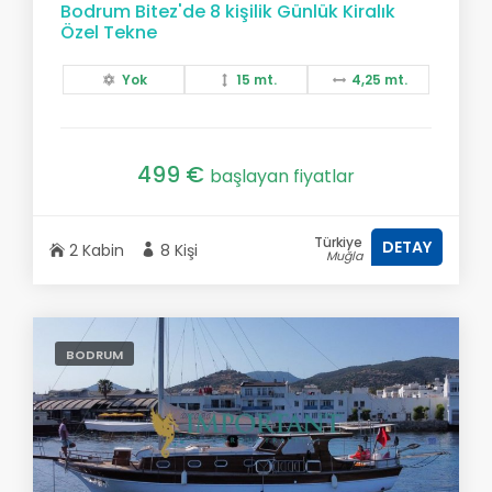
Bodrum Bitez'de 8 kişilik Günlük Kiralık
Özel Tekne
Yok
15 mt.
4,25 mt.
499 €
başlayan fiyatlar
Türkiye
DETAY
2 Kabin
8 Kişi
Muğla
BODRUM