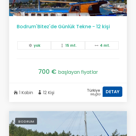
Bodrum'Bitez'de Günlük Tekne - 12 kişi
yok
15 mt.
4 mt.
700 €
başlayan fiyatlar
Türkiye
DETAY
1 Kabin
12 Kişi
Muğla
BODRUM