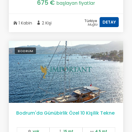
675 €
başlayan fiyatlar
Türkiye
DETAY
1 Kabin
2 Kişi
Muğla
BODRUM
Bodrum'da Günübirlik Özel 10 Kişilik Tekne
yok
15 mt.
4,5 mt.