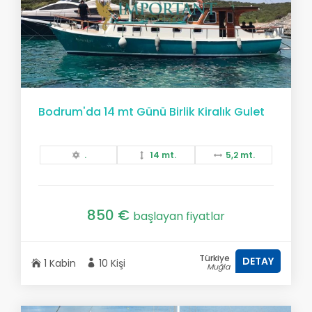
Bodrum'da 14 mt Günü Birlik Kiralık Gulet
.
14 mt.
5,2 mt.
850 €
başlayan fiyatlar
Türkiye
DETAY
1 Kabin
10 Kişi
Muğla