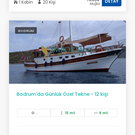
DETAY
1 Kabin
20 Kişi
Muğla
BODRUM
Bodrum'da Günlük Özel Tekne - 12 kişi
.
15 mt.
6 mt.