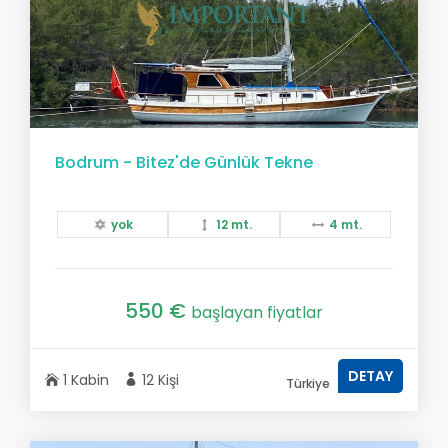
Bodrum - Bitez'de Günlük Tekne
yok
12 mt.
4 mt.
550 €
başlayan fiyatlar
DETAY
1 Kabin
12 Kişi
Türkiye