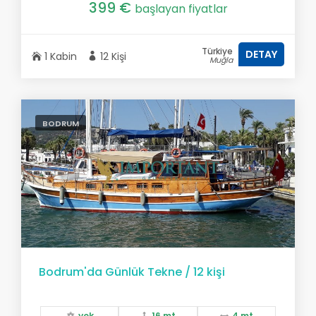
399 €
başlayan fiyatlar
Türkiye
DETAY
1 Kabin
12 Kişi
Muğla
BODRUM
Bodrum'da Günlük Tekne / 12 kişi
yok
16 mt.
4 mt.