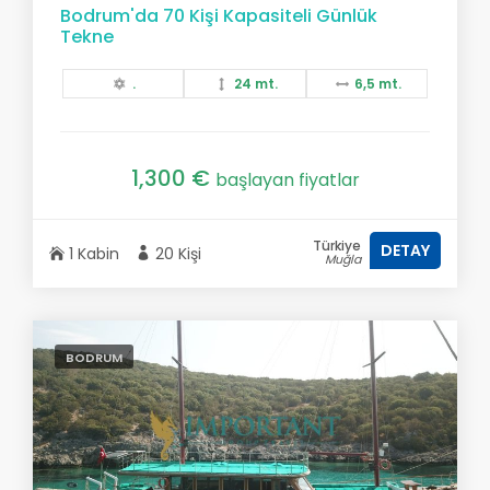
Bodrum'da 70 Kişi Kapasiteli Günlük
Tekne
.
24 mt.
6,5 mt.
1,300 €
başlayan fiyatlar
Türkiye
DETAY
1 Kabin
20 Kişi
Muğla
BODRUM