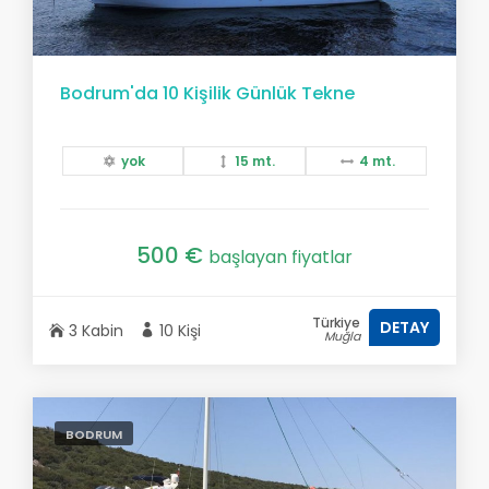
Bodrum'da 10 Kişilik Günlük Tekne
yok
15 mt.
4 mt.
500 €
başlayan fiyatlar
Türkiye
DETAY
3 Kabin
10 Kişi
Muğla
BODRUM