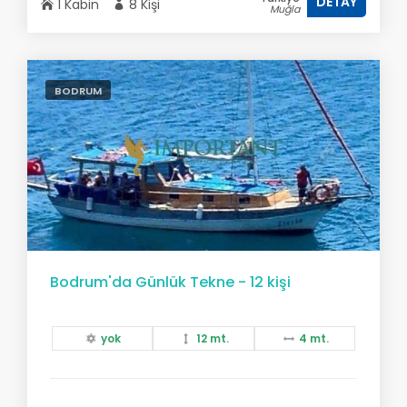
DETAY
1 Kabin
8 Kişi
Muğla
BODRUM
Bodrum'da Günlük Tekne - 12 kişi
yok
12 mt.
4 mt.