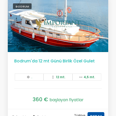
BODRUM
Bodrum'da 12 mt Günü Birlik Özel Gulet
.
12 mt.
4,5 mt.
360 €
başlayan fiyatlar
Türkiye